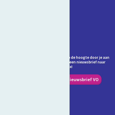
Contact
Veelgestelde vragen
Over Schooltv.nl
Privacy
Cookies
Ontvang jij de nieuwsbrief al? Blijf op de hoogte door je aan
te melden en ontvang elke maand een nieuwsbrief naar
keuze in je inbox!
Nieuwsbrief PO
Nieuwsbrief VO
Volg ons!